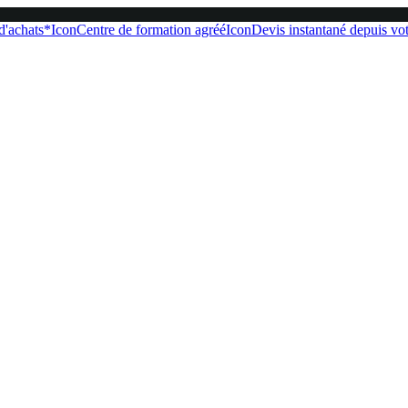
 d'achats*
Icon
Centre de formation agréé
Icon
Devis instantané depuis vot