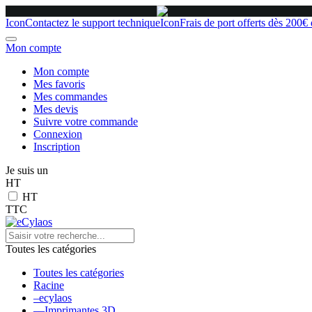
Icon
Contactez le support technique
Icon
Frais de port offerts dès 200€
Mon compte
Mon compte
Mes favoris
Mes commandes
Mes devis
Suivre votre commande
Connexion
Inscription
Je suis un
HT
HT
TTC
Toutes les catégories
Toutes les catégories
Racine
–ecylaos
––Imprimantes 3D