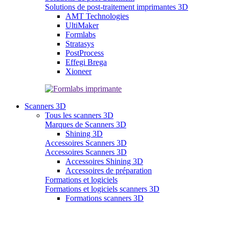
Solutions de post-traitement imprimantes 3D
AMT Technologies
UltiMaker
Formlabs
Stratasys
PostProcess
Effegi Brega
Xioneer
Scanners 3D
Tous les scanners 3D
Marques de Scanners 3D
Shining 3D
Accessoires Scanners 3D
Accessoires Scanners 3D
Accessoires Shining 3D
Accessoires de préparation
Formations et logiciels
Formations et logiciels scanners 3D
Formations scanners 3D