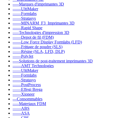
–––Marques d'imprimantes 3D
––––UltiMaker
––––Formlabs
––––Stratasys
––––MINARM_F3_Imprimantes 3D
––––Rapid Shape
–––Technologies d'impression 3D
––––Depot de fil (FDM)
––––Low Force Display Formlabs (LFD)
––––Frittage de poudre (SLS)
––––Résine (SLA, LFD, DLP)
––––PolyJet
–––Solutions de post-traitement imprimantes 3D
––––AMT Technologies
––––UltiMaker
––––Formlabs
––––Stratasys
––––PostProcess
––––Effegi Brega
––––Xioneer
––Consommables
–––Materiaux FDM
––––ABS
––––ASA
––––CPE