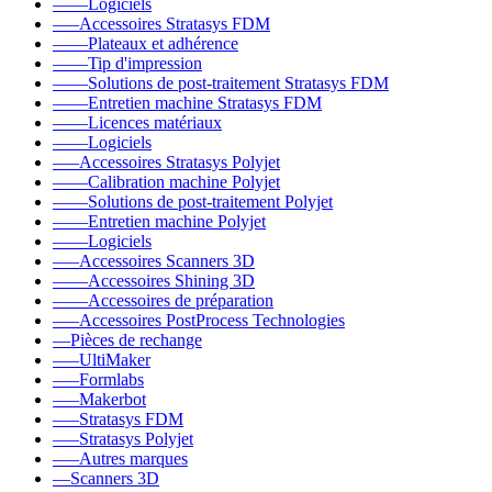
––––Logiciels
–––Accessoires Stratasys FDM
––––Plateaux et adhérence
––––Tip d'impression
––––Solutions de post-traitement Stratasys FDM
––––Entretien machine Stratasys FDM
––––Licences matériaux
––––Logiciels
–––Accessoires Stratasys Polyjet
––––Calibration machine Polyjet
––––Solutions de post-traitement Polyjet
––––Entretien machine Polyjet
––––Logiciels
–––Accessoires Scanners 3D
––––Accessoires Shining 3D
––––Accessoires de préparation
–––Accessoires PostProcess Technologies
––Pièces de rechange
–––UltiMaker
–––Formlabs
–––Makerbot
–––Stratasys FDM
–––Stratasys Polyjet
–––Autres marques
––Scanners 3D