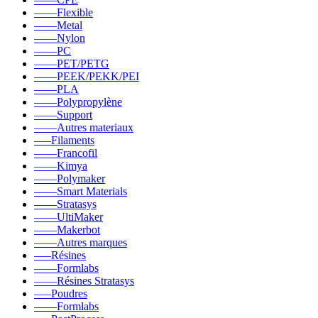
––––Flexible
––––Metal
––––Nylon
––––PC
––––PET/PETG
––––PEEK/PEKK/PEI
––––PLA
––––Polypropylène
––––Support
––––Autres materiaux
–––Filaments
––––Francofil
––––Kimya
––––Polymaker
––––Smart Materials
––––Stratasys
––––UltiMaker
––––Makerbot
––––Autres marques
–––Résines
––––Formlabs
––––Résines Stratasys
–––Poudres
––––Formlabs