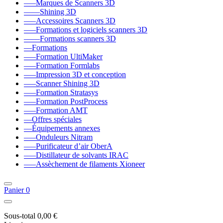
–––Marques de Scanners 3D
––––Shining 3D
–––Accessoires Scanners 3D
–––Formations et logiciels scanners 3D
––––Formations scanners 3D
––Formations
–––Formation UltiMaker
–––Formation Formlabs
–––Impression 3D et conception
–––Scanner Shining 3D
–––Formation Stratasys
–––Formation PostProcess
–––Formation AMT
––Offres spéciales
––Équipements annexes
–––Onduleurs Nitram
–––Purificateur d’air OberA
–––Distillateur de solvants IRAC
–––Assèchement de filaments Xioneer
Panier
0
Sous-total
0,00 €