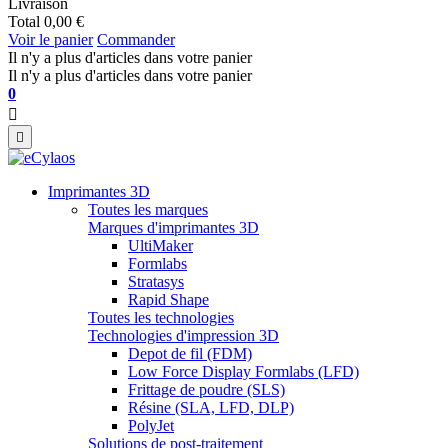
Livraison
Total
0,00 €
Voir le panier
Commander
Il n'y a plus d'articles dans votre panier
Il n'y a plus d'articles dans votre panier
0


Imprimantes 3D
Toutes les marques
Marques d'imprimantes 3D
UltiMaker
Formlabs
Stratasys
Rapid Shape
Toutes les technologies
Technologies d'impression 3D
Depot de fil (FDM)
Low Force Display Formlabs (LFD)
Frittage de poudre (SLS)
Résine (SLA, LFD, DLP)
PolyJet
Solutions de post-traitement