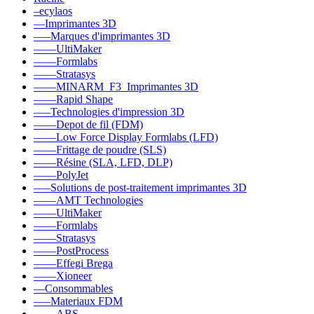
–ecylaos
––Imprimantes 3D
–––Marques d'imprimantes 3D
––––UltiMaker
––––Formlabs
––––Stratasys
––––MINARM_F3_Imprimantes 3D
––––Rapid Shape
–––Technologies d'impression 3D
––––Depot de fil (FDM)
––––Low Force Display Formlabs (LFD)
––––Frittage de poudre (SLS)
––––Résine (SLA, LFD, DLP)
––––PolyJet
–––Solutions de post-traitement imprimantes 3D
––––AMT Technologies
––––UltiMaker
––––Formlabs
––––Stratasys
––––PostProcess
––––Effegi Brega
––––Xioneer
––Consommables
–––Materiaux FDM
––––ABS