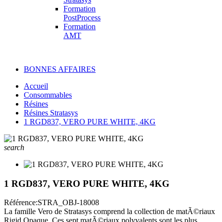
Formation
PostProcess
Formation
AMT
BONNES AFFAIRES
Accueil
Consommables
Résines
Résines Stratasys
1 RGD837, VERO PURE WHITE, 4KG
search
1 RGD837, VERO PURE WHITE, 4KG
Référence:
STRA_OBJ-18008
La famille Vero de Stratasys comprend la collection de matÃ©riaux
Rigid Opaque. Ces sept matÃ©riaux polyvalents sont les plus