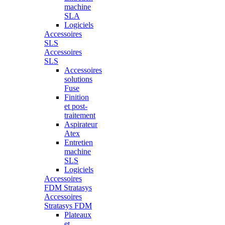
machine
SLA
Logiciels
Accessoires
SLS
Accessoires
SLS
Accessoires
solutions
Fuse
Finition
et post-
traitement
Aspirateur
Atex
Entretien
machine
SLS
Logiciels
Accessoires
FDM Stratasys
Accessoires
Stratasys FDM
Plateaux
et