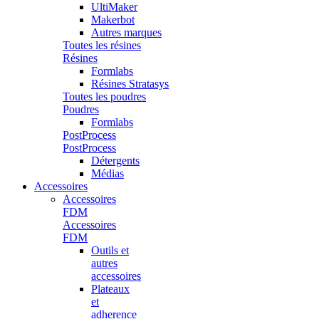
UltiMaker
Makerbot
Autres marques
Toutes les résines
Résines
Formlabs
Résines Stratasys
Toutes les poudres
Poudres
Formlabs
PostProcess
PostProcess
Détergents
Médias
Accessoires
Accessoires
FDM
Accessoires
FDM
Outils et
autres
accessoires
Plateaux
et
adherence