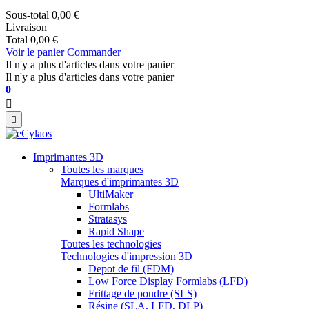
Sous-total
0,00 €
Livraison
Total
0,00 €
Voir le panier
Commander
Il n'y a plus d'articles dans votre panier
Il n'y a plus d'articles dans votre panier
0


Imprimantes 3D
Toutes les marques
Marques d'imprimantes 3D
UltiMaker
Formlabs
Stratasys
Rapid Shape
Toutes les technologies
Technologies d'impression 3D
Depot de fil (FDM)
Low Force Display Formlabs (LFD)
Frittage de poudre (SLS)
Résine (SLA, LFD, DLP)