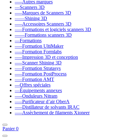
–––Autres marques
––Scanners 3D
–––Marques de Scanners 3D
––––Shining 3D
–––Accessoires Scanners 3D
–––Formations et logiciels scanners 3D
––––Formations scanners 3D
––Formations
–––Formation UltiMaker
–––Formation Formlabs
–––Impression 3D et conception
–––Scanner Shining 3D
–––Formation Stratasys
–––Formation PostProcess
–––Formation AMT
––Offres spéciales
––Équipements annexes
–––Onduleurs Nitram
–––Purificateur d’air OberA
–––Distillateur de solvants IRAC
–––Assèchement de filaments Xioneer
Panier
0