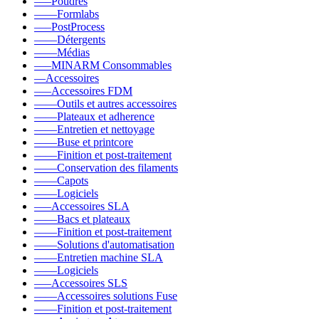
–––Poudres
––––Formlabs
–––PostProcess
––––Détergents
––––Médias
–––MINARM Consommables
––Accessoires
–––Accessoires FDM
––––Outils et autres accessoires
––––Plateaux et adherence
––––Entretien et nettoyage
––––Buse et printcore
––––Finition et post-traitement
––––Conservation des filaments
––––Capots
––––Logiciels
–––Accessoires SLA
––––Bacs et plateaux
––––Finition et post-traitement
––––Solutions d'automatisation
––––Entretien machine SLA
––––Logiciels
–––Accessoires SLS
––––Accessoires solutions Fuse
––––Finition et post-traitement