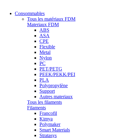
Consommables
Tous les matériaux FDM
Materiaux FDM
ABS
ASA
CPE
Flexible
Metal
Nylon
PC
PET/PETG
PEEK/PEKK/PEI
PLA
Polypropylène
Support
Autres materiaux
Tous les filaments
Filaments
Francofil
Kimya
Polymaker
Smart Materials
Stratasys