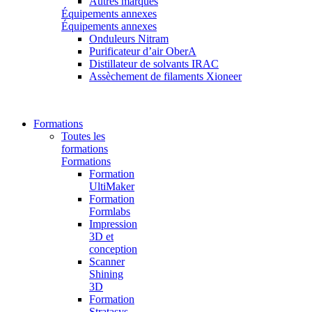
Autres marques
Équipements annexes
Équipements annexes
Onduleurs Nitram
Purificateur d’air OberA
Distillateur de solvants IRAC
Assèchement de filaments Xioneer
Formations
Toutes les
formations
Formations
Formation
UltiMaker
Formation
Formlabs
Impression
3D et
conception
Scanner
Shining
3D
Formation
Stratasys