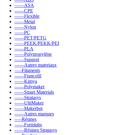
––––ASA
––––CPE
––––Flexible
––––Metal
––––Nylon
––––PC
––––PET/PETG
––––PEEK/PEKK/PEI
––––PLA
––––Polypropylène
––––Support
––––Autres materiaux
–––Filaments
––––Francofil
––––Kimya
––––Polymaker
––––Smart Materials
––––Stratasys
––––UltiMaker
––––Makerbot
––––Autres marques
–––Résines
––––Formlabs
––––Résines Stratasys