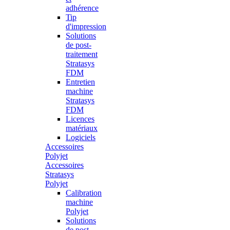
adhérence
Tip
d'impression
Solutions
de post-
traitement
Stratasys
FDM
Entretien
machine
Stratasys
FDM
Licences
matériaux
Logiciels
Accessoires
Polyjet
Accessoires
Stratasys
Polyjet
Calibration
machine
Polyjet
Solutions
de post-