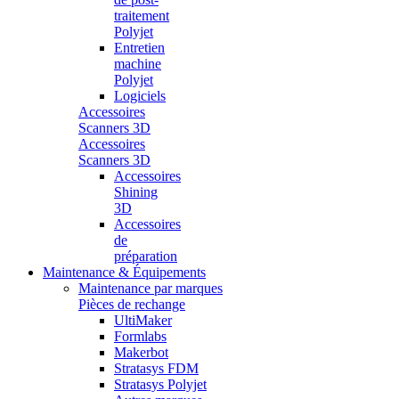
traitement
Polyjet
Entretien
machine
Polyjet
Logiciels
Accessoires
Scanners 3D
Accessoires
Scanners 3D
Accessoires
Shining
3D
Accessoires
de
préparation
Maintenance & Équipements
Maintenance par marques
Pièces de rechange
UltiMaker
Formlabs
Makerbot
Stratasys FDM
Stratasys Polyjet