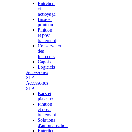
Entretien
et
nettoyage
Buse et
printcore
Finition
et post-
traitement
Conservation
des
filaments
Capots
Logiciels
Accessoires
SLA
Accessoires
SLA
Bacs et
plateaux
Finition
et post-
traitement
Solutions
d'automatisation
Entretien