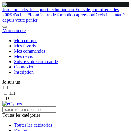
Icon
Contactez le support technique
Icon
Frais de port offerts dès
200€ d'achats*
Icon
Centre de formation agréé
Icon
Devis instantané
depuis votre panier
Mon compte
Mon compte
Mes favoris
Mes commandes
Mes devis
Suivre votre commande
Connexion
Inscription
Je suis un
HT
HT
TTC
Toutes les catégories
Toutes les catégories
Racine