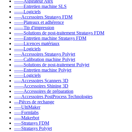
––––Aspirateur Atex
––––Entretien machine SLS
––––Logiciels
–––Accessoires Stratasys FDM
––––Plateaux et adhérence
––––Tip d'impression
––––Solutions de post-traitement Stratasys FDM
––––Entretien machine Stratasys FDM
––––Licences matériaux
––––Logiciels
–––Accessoires Stratasys Polyjet
––––Calibration machine Polyjet
––––Solutions de post-traitement Polyjet
––––Entretien machine Polyjet
––––Logiciels
–––Accessoires Scanners 3D
––––Accessoires Shining 3D
––––Accessoires de préparation
–––Accessoires PostProcess Technologies
––Pièces de rechange
–––UltiMaker
–––Formlabs
–––Makerbot
–––Stratasys FDM
–––Stratasys Polyjet