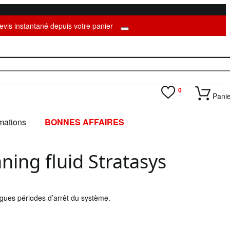
evis instantané depuis votre panier
Mon compt
0
Pani

mations
BONNES AFFAIRES
ning fluid Stratasys
ngues périodes d’arrêt du système.