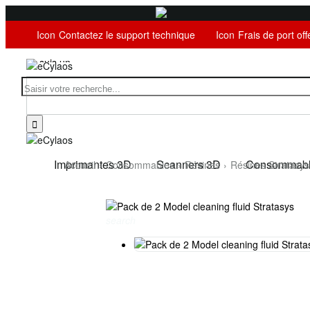
Icon
Contactez le support technique
Icon
Frais de port of
Je suis un
HT
HT

TTC
Imprimantes 3D
Scanners 3D
Consommab
Accueil
Consommables
Résines
Résines Stratasys
search