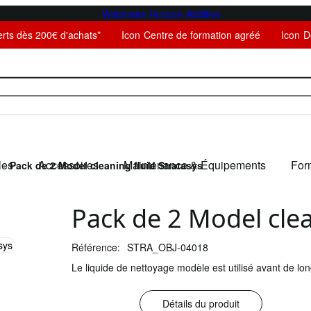
ferts dès 200€ d'achats*
Icon
Centre de formation agréé
Icon
D
les
Accessoires
Maintenance & Équipements
For
Pack de 2 Model cleaning fluid Stratasys
Pack de 2 Model clea
Référence:
STRA_OBJ-04018
Le liquide de nettoyage modèle est utilisé avant de lo
Détails du produit