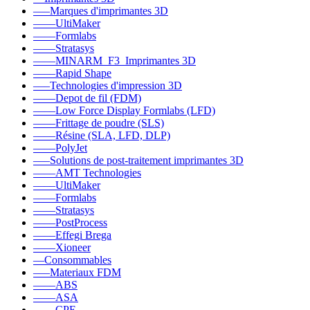
–––Marques d'imprimantes 3D
––––UltiMaker
––––Formlabs
––––Stratasys
––––MINARM_F3_Imprimantes 3D
––––Rapid Shape
–––Technologies d'impression 3D
––––Depot de fil (FDM)
––––Low Force Display Formlabs (LFD)
––––Frittage de poudre (SLS)
––––Résine (SLA, LFD, DLP)
––––PolyJet
–––Solutions de post-traitement imprimantes 3D
––––AMT Technologies
––––UltiMaker
––––Formlabs
––––Stratasys
––––PostProcess
––––Effegi Brega
––––Xioneer
––Consommables
–––Materiaux FDM
––––ABS
––––ASA
––––CPE