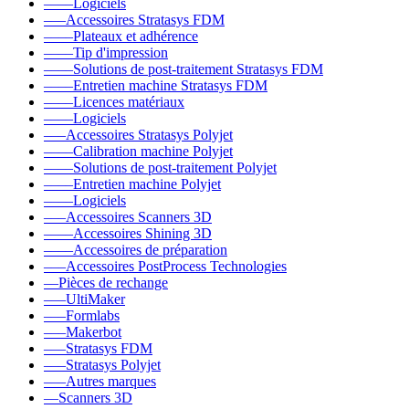
––––Logiciels
–––Accessoires Stratasys FDM
––––Plateaux et adhérence
––––Tip d'impression
––––Solutions de post-traitement Stratasys FDM
––––Entretien machine Stratasys FDM
––––Licences matériaux
––––Logiciels
–––Accessoires Stratasys Polyjet
––––Calibration machine Polyjet
––––Solutions de post-traitement Polyjet
––––Entretien machine Polyjet
––––Logiciels
–––Accessoires Scanners 3D
––––Accessoires Shining 3D
––––Accessoires de préparation
–––Accessoires PostProcess Technologies
––Pièces de rechange
–––UltiMaker
–––Formlabs
–––Makerbot
–––Stratasys FDM
–––Stratasys Polyjet
–––Autres marques
––Scanners 3D