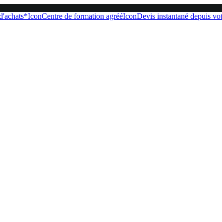
 d'achats*
Icon
Centre de formation agréé
Icon
Devis instantané depuis vot