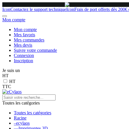
Icon
Contactez le support technique
Icon
Frais de port offerts dès 200€
Mon compte
Mon compte
Mes favoris
Mes commandes
Mes devis
Suivre votre commande
Connexion
Inscription
Je suis un
HT
HT
TTC
Toutes les catégories
Toutes les catégories
Racine
–ecylaos
––Imprimantes 3D