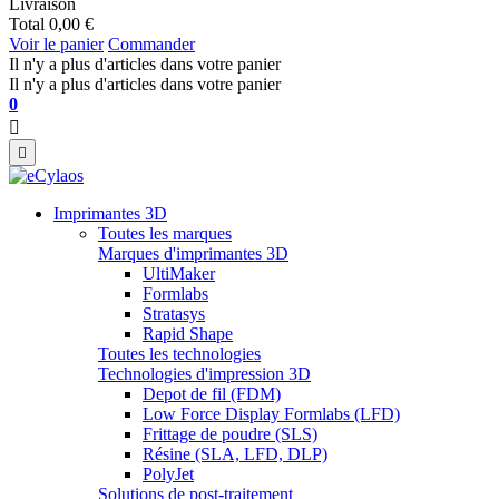
Livraison
Total
0,00 €
Voir le panier
Commander
Il n'y a plus d'articles dans votre panier
Il n'y a plus d'articles dans votre panier
0


Imprimantes 3D
Toutes les marques
Marques d'imprimantes 3D
UltiMaker
Formlabs
Stratasys
Rapid Shape
Toutes les technologies
Technologies d'impression 3D
Depot de fil (FDM)
Low Force Display Formlabs (LFD)
Frittage de poudre (SLS)
Résine (SLA, LFD, DLP)
PolyJet
Solutions de post-traitement