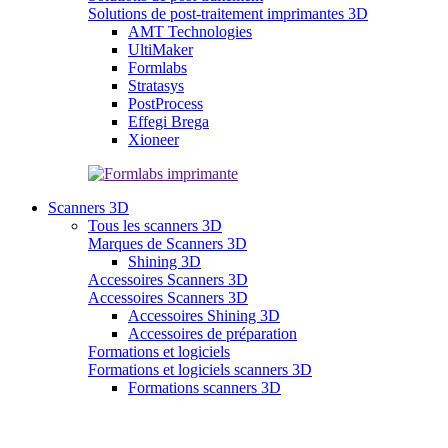
Solutions de post-traitement imprimantes 3D
AMT Technologies
UltiMaker
Formlabs
Stratasys
PostProcess
Effegi Brega
Xioneer
Scanners 3D
Tous les scanners 3D
Marques de Scanners 3D
Shining 3D
Accessoires Scanners 3D
Accessoires Scanners 3D
Accessoires Shining 3D
Accessoires de préparation
Formations et logiciels
Formations et logiciels scanners 3D
Formations scanners 3D