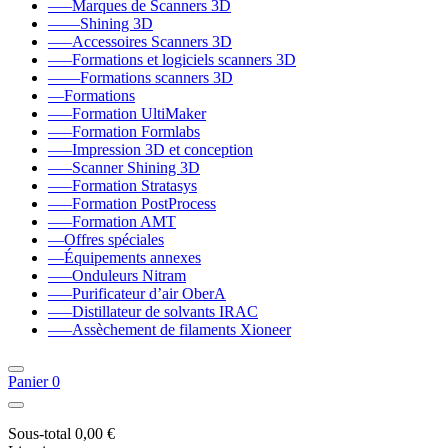
–––Marques de Scanners 3D
––––Shining 3D
–––Accessoires Scanners 3D
–––Formations et logiciels scanners 3D
––––Formations scanners 3D
––Formations
–––Formation UltiMaker
–––Formation Formlabs
–––Impression 3D et conception
–––Scanner Shining 3D
–––Formation Stratasys
–––Formation PostProcess
–––Formation AMT
––Offres spéciales
––Équipements annexes
–––Onduleurs Nitram
–––Purificateur d’air OberA
–––Distillateur de solvants IRAC
–––Assèchement de filaments Xioneer
Panier
0
Sous-total
0,00 €