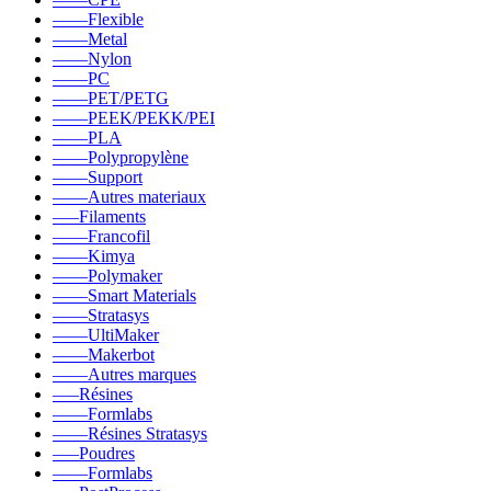
––––Flexible
––––Metal
––––Nylon
––––PC
––––PET/PETG
––––PEEK/PEKK/PEI
––––PLA
––––Polypropylène
––––Support
––––Autres materiaux
–––Filaments
––––Francofil
––––Kimya
––––Polymaker
––––Smart Materials
––––Stratasys
––––UltiMaker
––––Makerbot
––––Autres marques
–––Résines
––––Formlabs
––––Résines Stratasys
–––Poudres
––––Formlabs